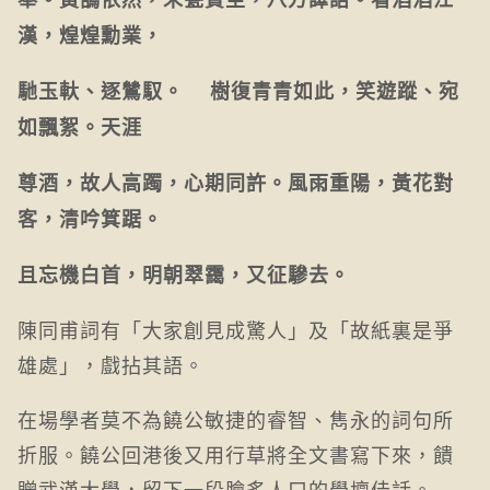
漢，煌煌勳業，
馳玉軑、逐鷥馭。 樹復青青如此，笑遊蹤、宛
如飄絮。天涯
尊酒，故人高躅，心期同許。風雨重陽，黃花對
客，清吟箕踞。
且忘機白首，明朝翠靄，又征驂去。
陳同甫詞有「大家創見成驚人」及「故紙裏是爭
雄處」，戲拈其語。
在場學者莫不為饒公敏捷的睿智、雋永的詞句所
折服。饒公回港後又用行草將全文書寫下來，饋
贈武漢大學，留下一段膾炙人口的學壇佳話。