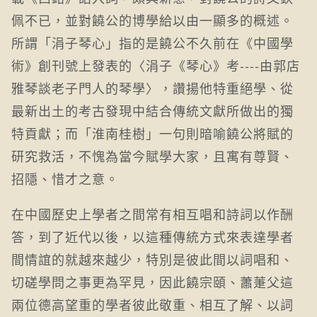
佩不已，並對饒公的博學給以由一顯多的概述。
所謂「涓子琴心」指的是饒公不久前在《中國學
術》創刊號上發表的〈涓子《琴心》考----由郭店
雅琴談老子門人的琴學〉，讚揚他特重絕學、從
最新出土的考古發現中結合傳統文獻所做出的獨
特貢獻；而「淮南桂樹」一句則暗喻饒公將賦的
研究救活，不愧為當今賦學大家，且寓有尊賢、
招隱、惜才之意。
在中國歷史上學者之間常有相互唱和詩詞以作酬
答，到了近代以後，以這種傳統方式來表達學者
間情誼的就越來越少，特別是彼此間以詞唱和、
切磋學問之事更為罕見，因此饒宗頤、蕭萐父這
兩位德高望重的學者彼此敬重、相互了解、以詞