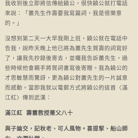
我收到後立即將信傳給饒公，很快饒公就打電話
來說：「蕭先生作壽要我寫篇詞，我是很樂意
的。」
沒想到第二天一大早我剛上班，饒公就在電話中
告我，說昨天晚上他已將為蕭先生賀壽的詞寫好
了，讓我先抄錄後寄去，並囑我告訴蕭先生，過
些時候他會親手將賀詞書寫後寄贈。我為饒公的
才思敏慧而驚訝，更為饒公對蕭先生的一片誠意
而感動。當即我就以電郵方式將饒公的這首〈滿
江紅〉傳到武漢：
滿江紅 壽蕭教授萐父八十
與子論交，記秋老、可人風物。喜提挈、船山師