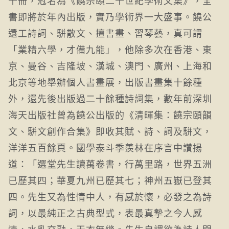
書即將於年內出版，實乃學術界一大盛事。饒公
還工詩詞、駢散文、擅書畫、習琴藝，真可謂
「業精六學，才備九能」，他除多次在香港、東
京、曼谷、吉隆坡、漢城、澳門、廣州、上海和
北京等地舉辦個人書畫展，出版書畫集十餘種
外，還先後出版過二十餘種詩詞集，數年前深圳
海天出版社曾為饒公出版的《清暉集：饒宗頤韻
文、駢文創作合集》即收其賦、詩、詞及駢文，
洋洋五百餘頁。國學泰斗季羨林在序言中讚揚
道：「選堂先生讀萬卷書，行萬里路，世界五洲
已歷其四；華夏九州已歷其七；神州五嶽已登其
四。先生又為性情中人，有感於懷，必發之為詩
詞，以最純正之古典型式，表最真摯之今人感
情，水乳交融，天衣無縫。先生自謂欲為詩人開