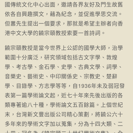
國傳統文化中心出面，邀請各界友好及門生故舊
依各自興趣撰文，藉為紀念，並促進學思交流。
但蕭先生提出一個要求，那就是希望主辦者向香
港中文大學的饒宗頤教授索要一首詩詞。
饒宗頤教授是當今世界上公認的國學大師，治學
範圍十分廣泛，研究領域包括古文字學、敦煌
學、考古學、金石學、史學、古典文學、詞學、
音樂史、藝術史、中印關係史、宗教史、楚辭
學、目錄學、方志學等等，自1936年未及弱冠發
表第一篇學術論文起，近七十年來先後出版的各
類專著逾八十種，學術論文五百餘篇。上個世紀
末，台灣新文豐出版公司精心策劃，將饒公六十
多年來的學術文字加以蒐集，分為十四大類、二
十冊，冠名為《饒宗頤二十世紀學術文集》，全