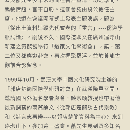
暢敘情誼，喜不自勝。這個會議由饒公擔任主
席，他還在會議開幕式上發表主題演講，題為
〈從出土資料追蹤先代耆老的「重言」----儒道學
脈試論〉。嗣後不久，國際道聯又在廣州羅浮山
新建之黃龍觀舉行「道家文化學術會」，饒、蕭
二位又都應邀赴會，再次握聚羅浮，並於黃龍古
觀前合影留念。
1999年10月，武漢大學中國文化研究院主辦的
「郭店楚簡國際學術研討會」在武漢隆重召開，
邀請國內外著名學者與會，饒宗頤教授也帶著他
最新撰寫的兩篇論文〈從郭店楚簡談古代樂教〉
和〈詩言志再辨----以郭店楚簡資料為中心〉來到
珞珈山下，參加這一盛會。蕭先生見到眾多知名