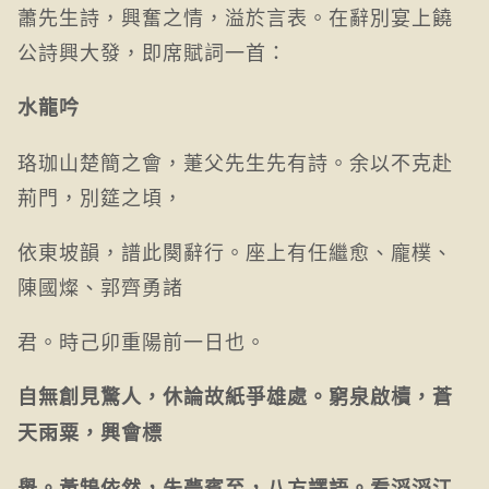
蕭先生詩，興奮之情，溢於言表。在辭別宴上饒
公詩興大發，即席賦詞一首：
水龍吟
珞珈山楚簡之會，萐父先生先有詩。余以不克赴
荊門，別筵之頃，
依東坡韻，譜此闋辭行。座上有任繼愈、龐樸、
陳國燦、郭齊勇諸
君。時己卯重陽前一日也。
自無創見驚人，休論故紙爭雄處。窮泉啟櫝，蒼
天雨粟，興會標
舉。黃鵠依然，朱甍賓至，八方譯語。看滔滔江