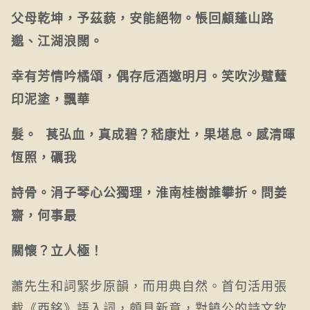
父母乾坤，予茲藐，安能絕物。悵回顧蓬山路
邈、江湖浪闊。
幸有芳情吟橘頌，偶存卮酒邀明月。笑吹沙躄躠
印泥塗，飄華
髮。 萇弘血，真成碧？嵇康灶，果堪息。感清暉
恆照，礪我
詩骨。涓子琴心公獨理，淮南桂樹誰攀折。問姜
齋，何事最
關懷？立人極！
蕭先生和詞緊步原韻，而用典自然。首句活用張
載《西銘》語入詞，頗具新意，對饒公的詩文欽