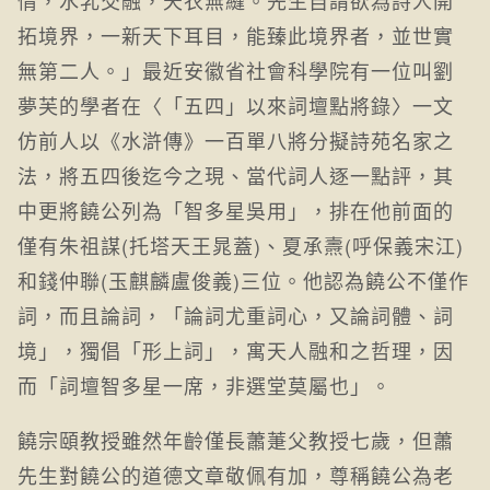
拓境界，一新天下耳目，能臻此境界者，並世實
無第二人。」最近安徽省社會科學院有一位叫劉
夢芙的學者在〈「五四」以來詞壇點將錄〉一文
仿前人以《水滸傳》一百單八將分擬詩苑名家之
法，將五四後迄今之現、當代詞人逐一點評，其
中更將饒公列為「智多星吳用」，排在他前面的
僅有朱祖謀(托塔天王晁蓋)、夏承燾(呼保義宋江)
和錢仲聯(玉麒麟盧俊義)三位。他認為饒公不僅作
詞，而且論詞，「論詞尤重詞心，又論詞體、詞
境」，獨倡「形上詞」，寓天人融和之哲理，因
而「詞壇智多星一席，非選堂莫屬也」。
饒宗頤教授雖然年齡僅長蕭萐父教授七歲，但蕭
先生對饒公的道德文章敬佩有加，尊稱饒公為老