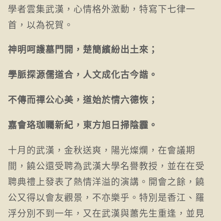
學者雲集武漢，心情格外激動，特寫下七律一
首，以為祝賀。
神明呵護墓門開，楚簡繽紛出土來；
學脈探源儒道合，人文成化古今諧。
不傳而禪公心美，道始於情六德恢；
嘉會珞珈矚新紀，東方旭日掃陰霾。
十月的武漢，金秋送爽，陽光燦爛，在會議期
間，饒公還受聘為武漢大學名譽教授，並在在受
聘典禮上發表了熱情洋溢的演講。開會之餘，饒
公又得以會友觀景，不亦樂乎。特別是香江、羅
浮分別不到一年，又在武漢與蕭先生重逢，並見