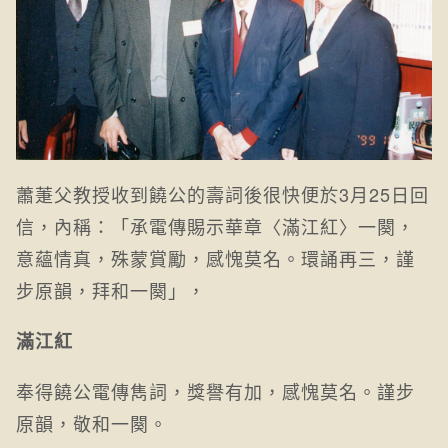
蕭萐父教授收到饒公的壽詞後很快便於3月25日回
信，內稱：「承電傳賜示華章〈滿江紅〉一闋，
意蘊情真，殊蒙賞勵，感愧莫名。環誦再三，謹
步原韻，拜和一闋」，
滿江紅
奉得饒公電傳雋詞，獎譽有加，感愧莫名。謹步
原韻，敬和一闋。