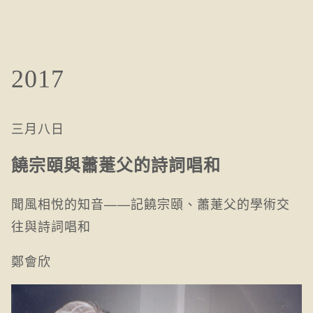
2017
三月八日
饒宗頤與蕭萐父的詩詞唱和
聞風相悅的知音——記饒宗頤、蕭萐父的學術交
往與詩詞唱和
鄭會欣