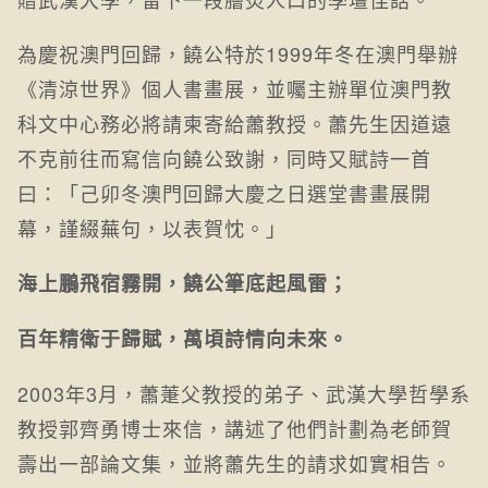
為慶祝澳門回歸，饒公特於1999年冬在澳門舉辦
《清涼世界》個人書畫展，並囑主辦單位澳門教
科文中心務必將請柬寄給蕭教授。蕭先生因道遠
不克前往而寫信向饒公致謝，同時又賦詩一首
曰：「己卯冬澳門回歸大慶之日選堂書畫展開
幕，謹綴蕪句，以表賀忱。」
海上鵬飛宿霧開，饒公筆底起風雷；
百年精衛于歸賦，萬頃詩情向未來。
2003年3月，蕭萐父教授的弟子、武漢大學哲學系
教授郭齊勇博士來信，講述了他們計劃為老師賀
壽出一部論文集，並將蕭先生的請求如實相告。