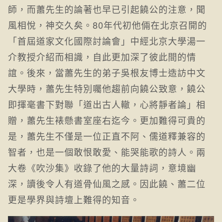
師，而蕭先生的論著也早已引起饒公的注意，聞
風相悅，神交久矣。80年代初他倆在北京召開的
「首屆道家文化國際討論會」中經北京大學湯一
介教授介紹而相識，自此更加深了彼此間的情
誼。後來，當蕭先生的弟子吳根友博士造訪中文
大學時，蕭先生特別囑他趨前向饒公致意，饒公
即揮毫書下對聯「道出古人轍，心將靜者論」相
贈，蕭先生裱懸書室座右迄今。更加難得可貴的
是，蕭先生不僅是一位正直不阿、儒道釋兼容的
智者，也是一個敢恨敢愛、能哭能歌的詩人。兩
大卷《吹沙集》收錄了他的大量詩詞，意境幽
深，讀後令人有道骨仙風之感。因此饒、蕭二位
更是學界與詩壇上難得的知音。