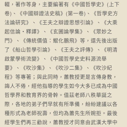
輟，著作等身，主要編著有《中國哲學史》(上下
卷)、《中國辯證法史稿》(第一卷)、《哲學史方
法論研究》、《王夫之辯證思想引論》、《大乘
起信論‧釋譯》、《玄圃論學集》、《眾妙之
門》、《傳統價值：鯤化鵬飛》等，還先後出版
了《船山哲學引論》、《王夫之評傳》、《明清
啟蒙學術流變》、《中國哲學史史料源流舉
要》、《吹沙集》、《吹沙二集》、《吹沙紀
程》等專著；與此同時，蕭教授更是言傳身教，
誨人不倦，經他指導的學生如今大多已成為中國
哲學界和教育界的骨幹。值茲老師八秩華誕之
際，各地的弟子們早就有所準備，紛紛建議以各
種形式為老師祝壽，但均為蕭先生所婉拒。最後
經學生們再三勸說，蕭教授才同意由武漢大學中