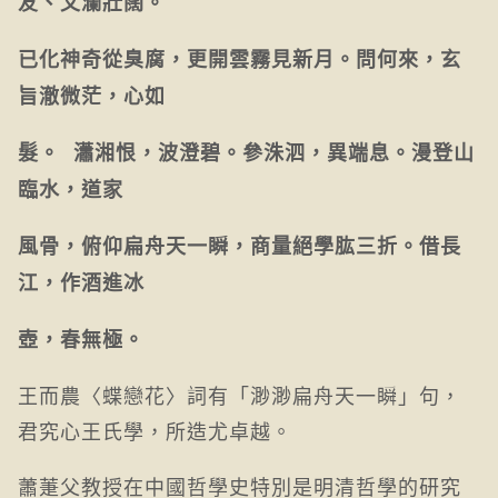
友、文瀾壯闊。
已化神奇從臭腐，更開雲霧見新月。問何來，玄
旨澈微茫，心如
髮。 瀟湘恨，波澄碧。參洙泗，異端息。漫登山
臨水，道家
風骨，俯仰扁舟天一瞬，商量絕學肱三折。借長
江，作酒進冰
壺，春無極。
王而農〈蝶戀花〉詞有「渺渺扁舟天一瞬」句，
君究心王氏學，所造尤卓越。
蕭萐父教授在中國哲學史特別是明清哲學的研究