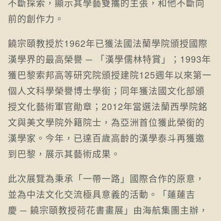
不斷探索，顯示其學藝雙攜的主張，和他不斷向
前的創作力。
饒宗頤教授於1962年已獲法國法蘭學院頒授國際
漢學界的最高榮譽 ─ 「漢學儒林特賞」；1993年
獲巴黎索邦高等研究院頒授建院125週年以來第一
個人文科學榮譽博士學銜；同年獲法國文化部頒
授文化藝術軍官勛章；2012年當選法蘭西學院銘
文與美文學院外籍院士，為亞洲首位獲此榮銜的
漢學家。今年，已達百歲高齡的漢學泰斗再獲邀
到巴黎，展示其藝術成果。
此次展覽為秉承「一帶一路」國際合作的原意，
並為中法文化交流極具意義的活動。「蓮蓮吉
慶 ─ 饒宗頤教授荷花書畫展」由海航集團主辦，