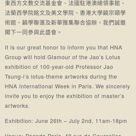
東西方文教交流基金會、法國駐港澳總領事館、
法蘭西學院銘文及美文學院、香港大學饒宗頤學
術館、饒學聯滙及新華雅集聯合協辦，我們誠邀
閣下一同參與此盛會。
It is our great honor to inform you that HNA
Group will hold Glamour of the Jao’s Lotus
exhibition of 100-year-old Professor Jao
Tsung-i’s lotus-theme artworks during the
HNA International Week in Paris. We sincerely
invite you to enjoy the exhibition of master’s
artworks.
Exhibition: June 26th – July 2nd, 11am-18pm
Venue: Pagoda Paris. 48 rue de Courcelles