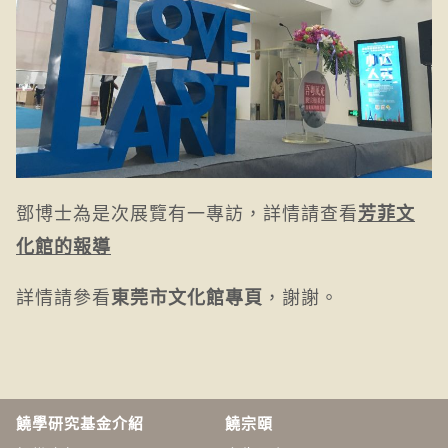
鄧博士為是次展覽有一專訪，詳情請查看
芳菲文
化館的報導
詳情請參看
，謝謝。
東莞市文化館專頁
饒學研究基金介紹
饒宗頤