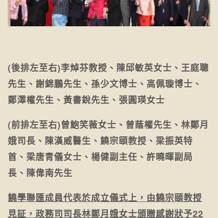
(後排左至右)李焯芬教授、陳邱敏英女士、王庭聰
先生、謝錦鵬先生、孫少文博士、高佩璇博士、
鄭澤權先生、黃書銳先生、張圓瑛女士
(前排左至右)曾鮑笑薇女士、曾蔭權先生、林鄭月
娥司長、陳漢威醫生、饒宗頤教授、梁振英特
首、梁唐青儀女士、楊健副主任、許曉暉副局
長、陳偉南先生
饒學聯匯成員代表於成立儀式上，由饒宗頤教授
見証，政務司司長林鄭月娥女士頒贈感謝狀予22