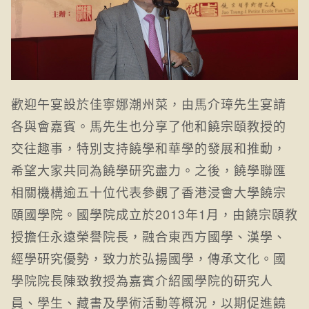
歡迎午宴設於佳寧娜潮州菜，由馬介璋先生宴請
各與會嘉賓。馬先生也分享了他和饒宗頤教授的
交往趣事，特別支持饒學和華學的發展和推動，
希望大家共同為饒學研究盡力。之後，饒學聯匯
相關機構逾五十位代表參觀了香港浸會大學饒宗
頤國學院。國學院成立於2013年1月，由饒宗頤教
授擔任永遠榮譽院長，融合東西方國學、漢學、
經學研究優勢，致力於弘揚國學，傳承文化。國
學院院長陳致教授為嘉賓介紹國學院的研究人
員、學生、藏書及學術活動等概況，以期促進饒