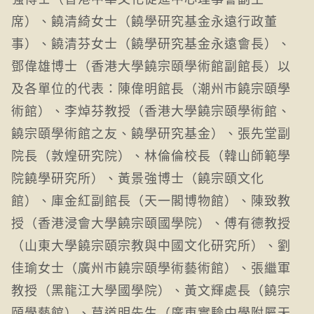
席）、饒清綺女士（饒學研究基金永遠行政董
事）、饒清芬女士（饒學研究基金永遠會長）、
鄧偉雄博士（香港大學饒宗頤學術館副館長）以
及各單位的代表：陳偉明館長（潮州市饒宗頤學
術館）、李焯芬教授（香港大學饒宗頤學術館、
饒宗頤學術館之友、饒學研究基金）、張先堂副
院長（敦煌研究院）、林倫倫校長（韓山師範學
院饒學研究所）、黃景強博士（饒宗頤文化
館）、庫金紅副館長（天一閣博物館）、陳致教
授（香港浸會大學饒宗頤國學院）、傅有德教授
（山東大學饒宗頤宗教與中國文化研究所）、劉
佳瑜女士（廣州市饒宗頤學術藝術館）、張繼軍
教授（黑龍江大學國學院）、黃文輝處長（饒宗
頤學藝館）、莫道明先生（廣東實驗中學附屬天