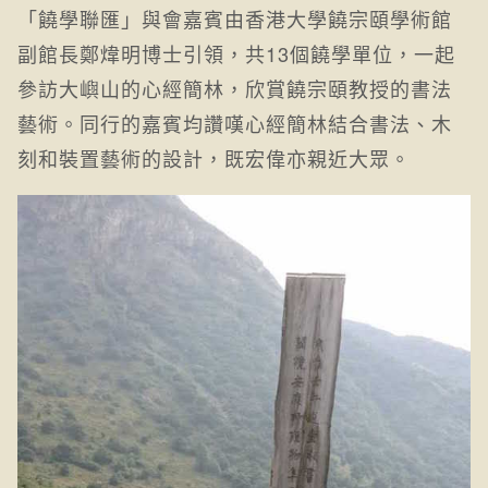
「饒學聯匯」與會嘉賓由香港大學饒宗頤學術館
副館長鄭煒明博士引領，共13個饒學單位，一起
參訪大嶼山的心經簡林，欣賞饒宗頤教授的書法
藝術。同行的嘉賓均讚嘆心經簡林結合書法、木
刻和裝置藝術的設計，既宏偉亦親近大眾。