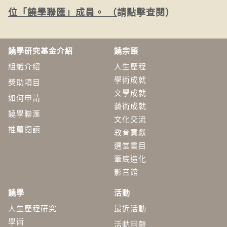
位「饒學聯匯」成員。
（
請點擊查閱）
饒學研究基金介紹
饒宗頤
組織介紹
人生歷程
學術成就
獎助項目
文學成就
如何申請
藝術成就
饒學聯滙
文化交流
推薦閱讀
教育貢獻
選堂書目
筆底造化
影音館
饒學
活動
人生歷程研究
最近活動
學術
活動回顧