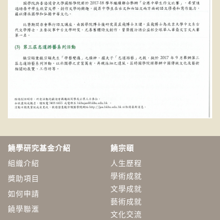
饒學研究基金介紹
饒宗頤
組織介紹
人生歷程
學術成就
獎助項目
文學成就
如何申請
藝術成就
饒學聯滙
文化交流