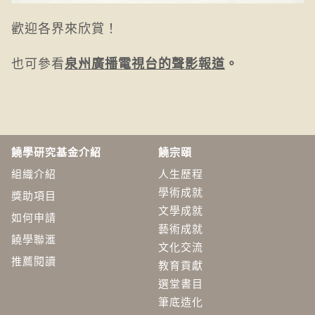
歡迎各界來欣賞！
也可參看
泉州廣播電視台的聲影報道
。
饒學研究基金介紹
饒宗頤
組織介紹
人生歷程
學術成就
獎助項目
文學成就
如何申請
藝術成就
饒學聯滙
文化交流
推薦閱讀
教育貢獻
選堂書目
筆底造化