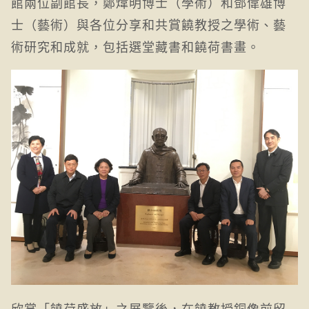
館兩位副館長，鄭煒明博士（學術）和鄧偉雄博
士（藝術）與各位分享和共賞饒教授之學術、藝
術研究和成就，包括選堂藏書和饒荷書畫。
欣賞「饒荷盛放」之展覽後，在饒教授銅像前留