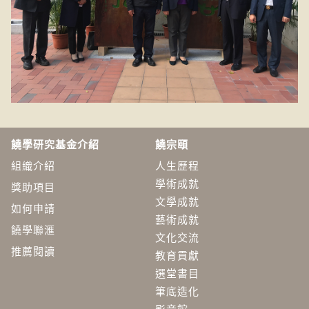
饒學研究基金介紹
饒宗頤
組織介紹
人生歷程
學術成就
獎助項目
文學成就
如何申請
藝術成就
饒學聯滙
文化交流
推薦閱讀
教育貢獻
選堂書目
筆底造化
影音館