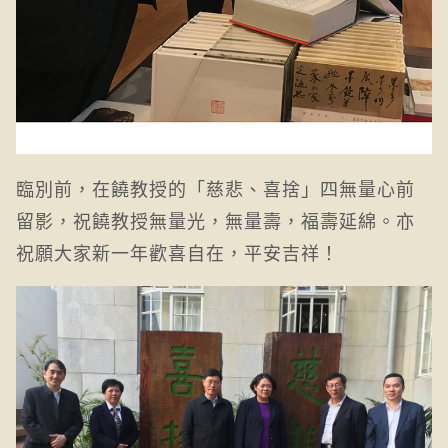
臨別前，在饒教授的「慈悲、喜捨」四無量心前
留影，祝饒教授無量光，無量壽，福壽延綿。亦
祝願大家新一年歡喜自在，平安吉祥！