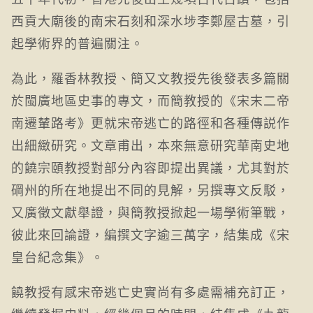
西貢大廟後的南宋石刻和深水埗李鄭屋古墓，引
起學術界的普遍關注。
為此，羅香林教授、簡又文教授先後發表多篇關
於閩廣地區史事的專文，而簡教授的《宋末二帝
南遷輦路考》更就宋帝逃亡的路徑和各種傳説作
出細緻研究。文章甫出，本來無意研究華南史地
的饒宗頤教授對部分內容即提出異議，尤其對於
碙州的所在地提出不同的見解，另撰專文反駁，
又廣徵文獻舉證，與簡教授掀起一場學術筆戰，
彼此來回論證，編撰文字逾三萬字，結集成《宋
皇台紀念集》。
饒教授有感宋帝逃亡史實尚有多處需補充訂正，