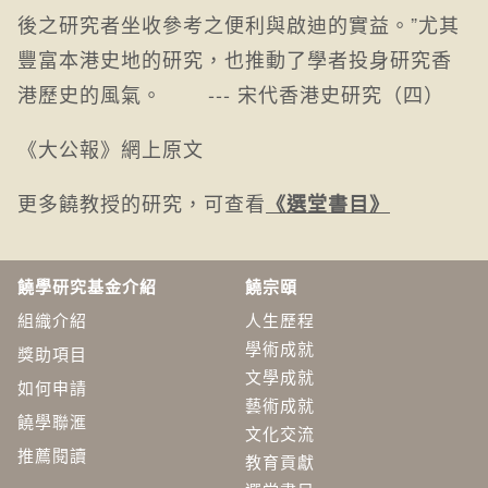
後之研究者坐收參考之便利與啟迪的實益。”尤其
豐富本港史地的研究，也推動了學者投身研究香
港歷史的風氣。 --- 宋代香港史研究（四）
《大公報》
網上原文
更多饒教授的研究，可查看
《選堂書目》
饒學研究基金介紹
饒宗頤
組織介紹
人生歷程
學術成就
獎助項目
文學成就
如何申請
藝術成就
饒學聯滙
文化交流
推薦閱讀
教育貢獻