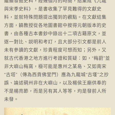
繼續發掘史料，經幾個月的時間，結集成《九龍
與宋季史料》。是書收集了罕見難得的文獻史
料，並就特殊問題提出獨到的觀點。在文獻結集
方面，饒教授從各地圖書館中搜得元朝版本的史
書，由各種古本書鈔中錄出十二項古籍原文，並
逐一對比、説明和考訂，且大部分引文都是前人
未有參讀的文獻，珍貴程度可想而知；另外，又
就古代香港之地方進行考證和質疑：如，“梅蔚”並
非大嶼山梅窩，極可能是惠州之某島、又如南宋
“古塔”（傳為西貢佛堂門）應為九龍城“古墐”之抄
誤、論述碙州非在大嶼山，以及楊侯王廟供奉的
不是楊亮節，而是另有其人等等，均是發前人所
未發。