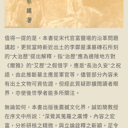
值得一提的是，本書從宋代官富鹽場的沿革問題
講起，更就當時新近出土的李鄭屋漢墓磚石所刻
的“大治歷”提出解釋，指“治歷”應為邊陲地方對
《爾雅》的“艾歷”之假借字，應是“長治久安”之祝
語，由此推斷墓主應是軍官等。儘管部分內容未
有出土文物可資佐證，但經此質疑即擴闊讀者眼
界，亦使後世學者能多所關注。
無論如何，本書出版後震撼文化界，誠如簡教授
在序文中所説：“深覺其蒐羅之廣博、內容之宏
富，分析研核之精微，與立論詮釋之新穎，足令