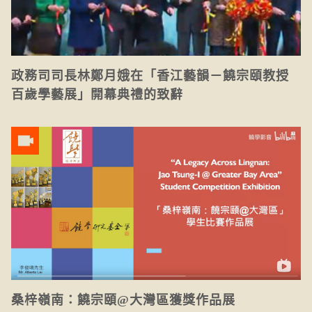
政務司司長林鄭月娥在「香江藝韻－饒宗頤教授
百歲學藝展」開幕典禮的致辭
桑梓嶺南：饒宗頤@大灣區獲獎作品展