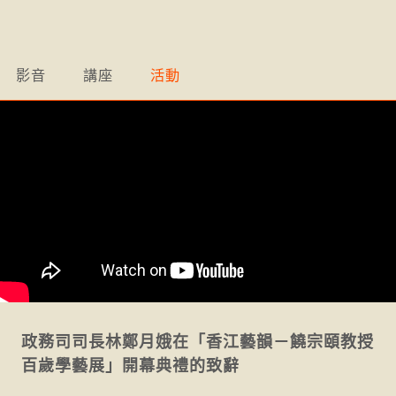
影音
講座
活動
政務司司長林鄭月娥在「香江藝韻－饒宗頤教授
百歲學藝展」開幕典禮的致辭