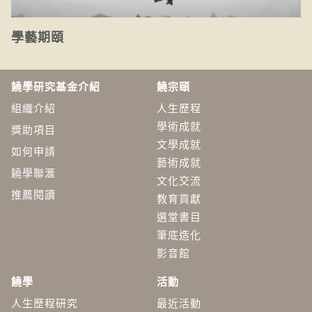
學藝期頤
饒學研究基金介紹
饒宗頤
組織介紹
人生歷程
學術成就
獎助項目
文學成就
如何申請
藝術成就
饒學聯滙
文化交流
推薦閱讀
教育貢獻
選堂書目
筆底造化
影音館
饒學
活動
人生歷程研究
最近活動