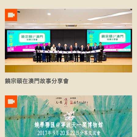
饒宗頤在澳門故事分享會