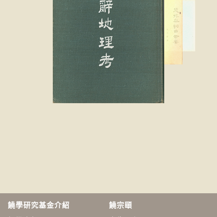
饒學研究基金介紹
饒宗頤