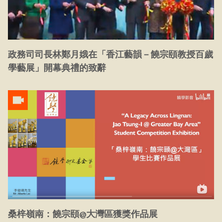
政務司司長林鄭月娥在「香江藝韻－饒宗頤教授百歲
學藝展」開幕典禮的致辭
桑梓嶺南：饒宗頤@大灣區獲獎作品展