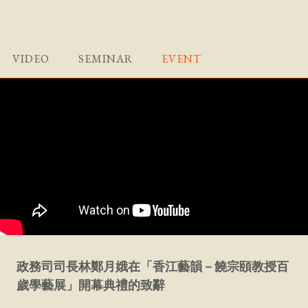
VIDEO
SEMINAR
EVENT
政務司司長林鄭月娥在「香江藝韻－饒宗頤教授百
歲學藝展」開幕典禮的致辭