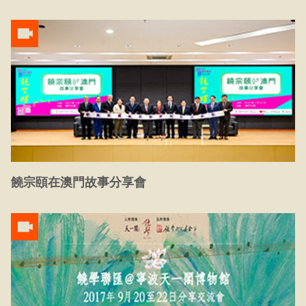
饒宗頤在澳門故事分享會