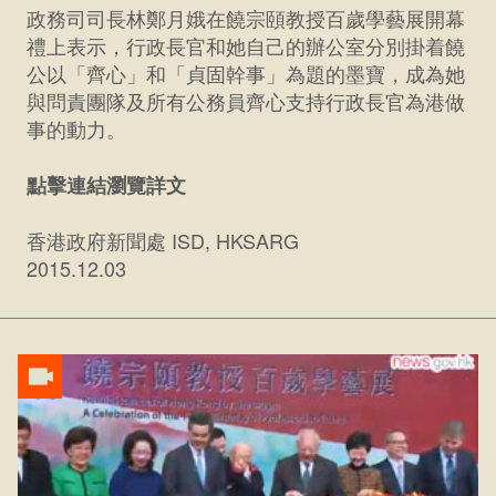
政務司司長林鄭月娥在饒宗頤教授百歲學藝展開幕
禮上表示，行政長官和她自己的辦公室分別掛着饒
公以「齊心」和「貞固幹事」為題的墨寶，成為她
與問責團隊及所有公務員齊心支持行政長官為港做
事的動力。
點擊連結瀏覽詳文
香港政府新聞處 ISD, HKSARG
2015.12.03