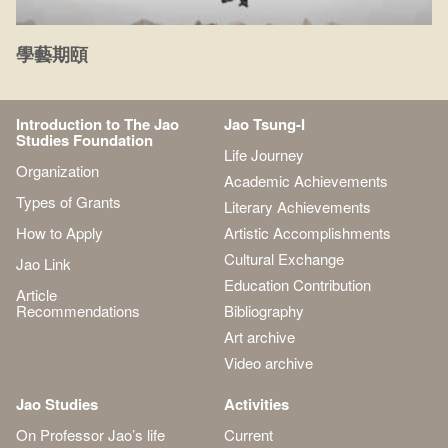
學藝期頤
Introduction to The Jao
Jao Tsung-I
Studies Foundation
Life Journey
Organization
Academic Achievements
Types of Grants
Literary Achievements
How to Apply
Artistic Accomplishments
Cultural Exchange
Jao Link
Education Contribution
Article
Recommendations
Bibliography
Art archive
Video archive
Jao Studies
Activities
On Professor Jao’s life
Current