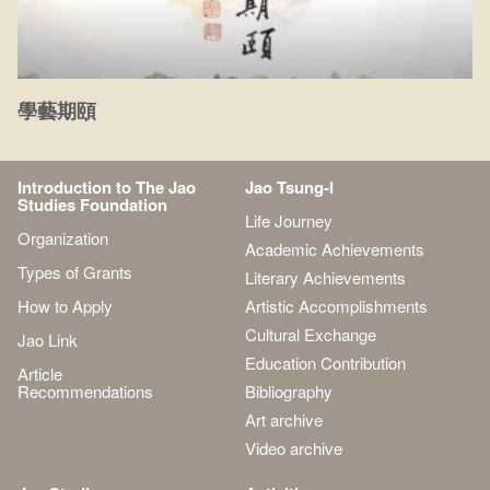
學藝期頤
Introduction to The Jao
Jao Tsung-I
Studies Foundation
Life Journey
Organization
Academic Achievements
Types of Grants
Literary Achievements
How to Apply
Artistic Accomplishments
Cultural Exchange
Jao Link
Education Contribution
Article
Recommendations
Bibliography
Art archive
Video archive