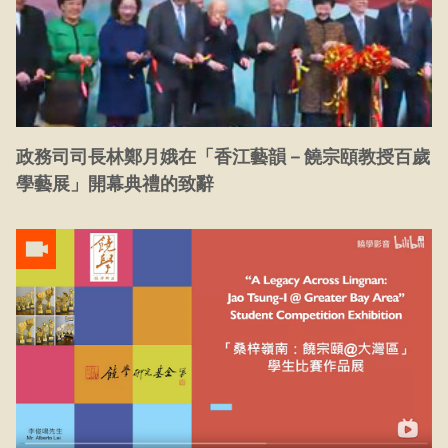
政務司司長林鄭月娥在「香江藝韻－饒宗頤教授百歲
學藝展」開幕典禮的致辭