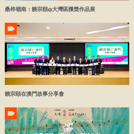
桑梓嶺南：饒宗頤@大灣區獲獎作品展
饒宗頤在澳門故事分享會