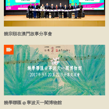
饒宗頤在澳門故事分享會
饒學聯匯 @ 寧波天一閣博物館