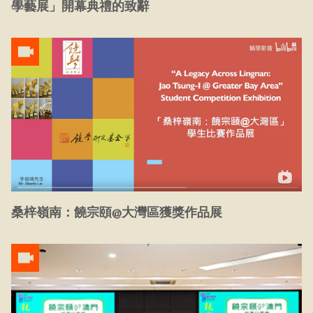
學藝展」開幕典禮的致辭
桑梓嶺南：饒宗頤@大灣區獲獎作品展