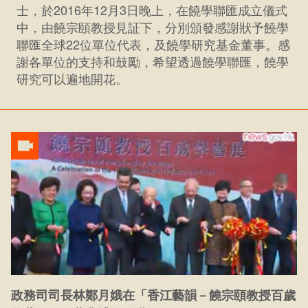
士，於2016年12月3日晚上，在饒學聯匯成立儀式
中，由饒宗頤教授見証下，分別頒發感謝狀予饒學
聯匯全球22位單位代表，及饒學研究基金董事。感
謝各單位的支持和鼓勵，希望透過饒學聯匯，饒學
研究可以遍地開花。
政務司司長林鄭月娥在「香江藝韻－饒宗頤教授百歲