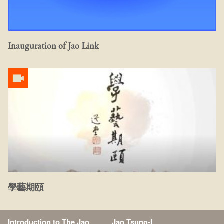
Inauguration of Jao Link ​
學藝期頤
Introduction to The Jao
Jao Tsung-I