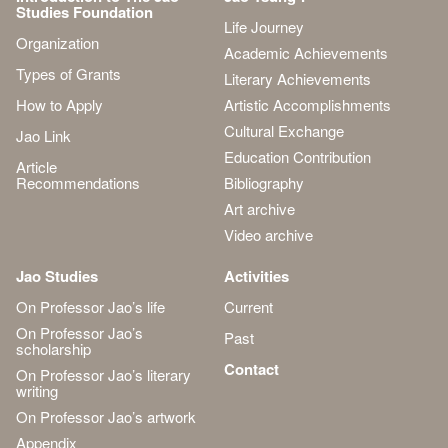
Studies Foundation
Life Journey
Organization
Academic Achievements
Types of Grants
Literary Achievements
How to Apply
Artistic Accomplishments
Cultural Exchange
Jao Link
Education Contribution
Article
Recommendations
Bibliography
Art archive
Video archive
Jao Studies
Activities
On Professor Jao’s life
Current
On Professor Jao’s
Past
scholarship
Contact
On Professor Jao’s literary
writing
On Professor Jao’s artwork
Appendix