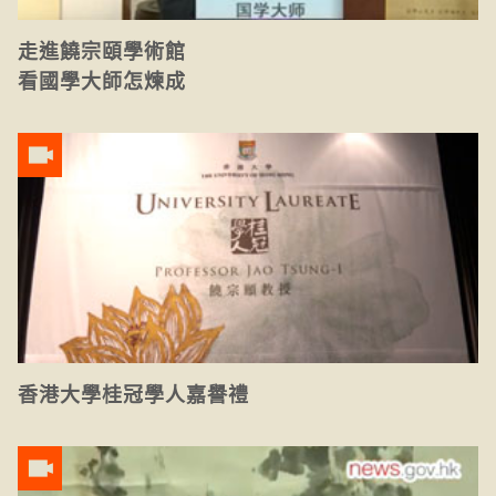
走進饒宗頤學術館
看國學大師怎煉成
香港大學桂冠學人嘉譽禮