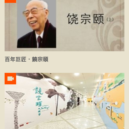
百年巨匠．饒宗頤