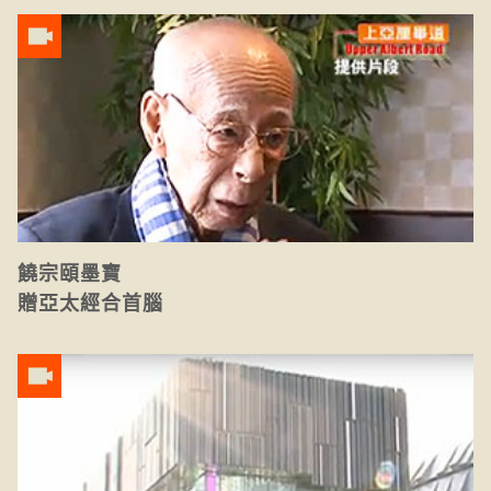
饒宗頤墨寶
贈亞太經合首腦