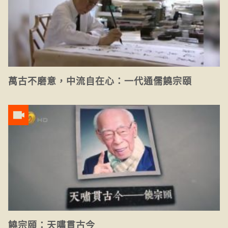
萬古不磨意，中流自在心：一代通儒饒宗頤
饒宗頤：天嘯貫古今