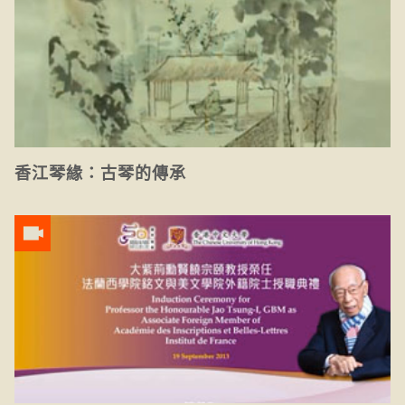
香江琴緣：古琴的傳承