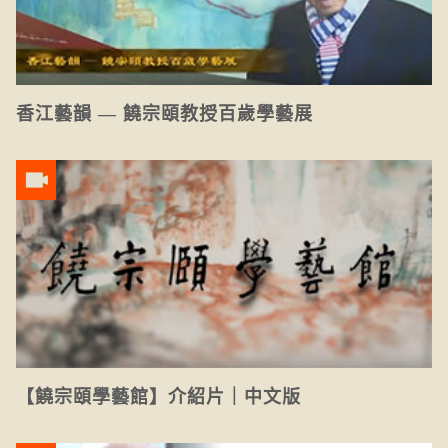
香江藝韻 — 饒宗頤教授百歲學藝展
【饒宗頤學藝館】介紹片｜中文版