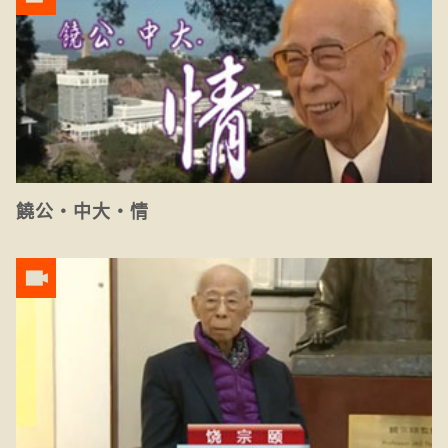
饒公‧中大‧情