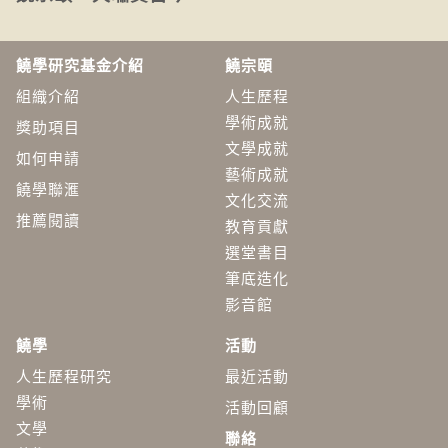
饒學研究基金介紹
饒宗頤
組織介紹
人生歷程
學術成就
獎助項目
文學成就
如何申請
藝術成就
饒學聯滙
文化交流
推薦閱讀
教育貢獻
選堂書目
筆底造化
影音館
饒學
活動
人生歷程研究
最近活動
學術
活動回顧
​文學
聯絡