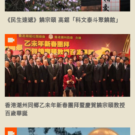
《民生速遞》饒宗頤 高錕「科文泰斗聚饒館」
香港潮州同鄉乙未年新春團拜暨慶賀饒宗頤教授
百歲華誕