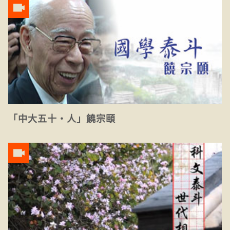
「中大五十‧人」饒宗頤