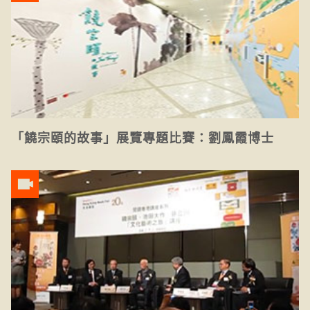
「饒宗頤的故事」展覽專題比賽：劉鳳霞博士