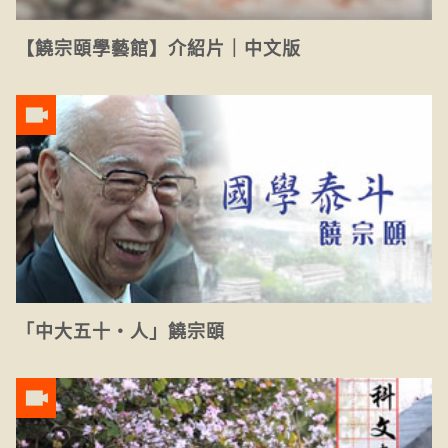
【饒宗頤學藝館】介紹片｜中文版
「中大五十‧人」饒宗頤