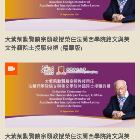
大紫荊勳賢饒宗頤教授榮任法蘭西學院銘文與美
文外籍院士授職典禮 (精華版)
大紫荊勳賢饒宗頤教授榮任法蘭西學院銘文與美