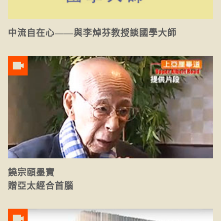
中流自在心——與李焯芬教授談國學大師
饒宗頤墨寶
贈亞太經合首腦