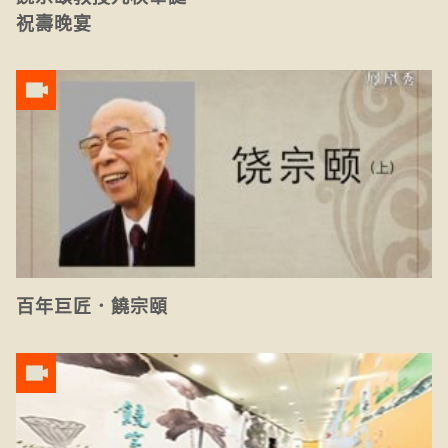
祝壽晚宴
百年巨匠．饒宗頤