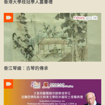
香港大學桂冠學人嘉譽禮
香江琴緣：古琴的傳承