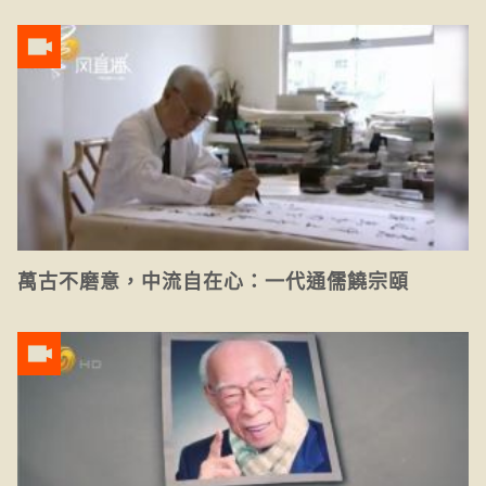
萬古不磨意，中流自在心：一代通儒饒宗頤