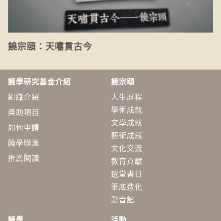
饒宗頤：天嘯貫古今
饒學研究基金介紹
饒宗頤
組織介紹
人生歷程
學術成就
獎助項目
文學成就
如何申請
藝術成就
饒學聯滙
文化交流
推薦閱讀
教育貢獻
選堂書目
筆底造化
影音館
饒學
活動