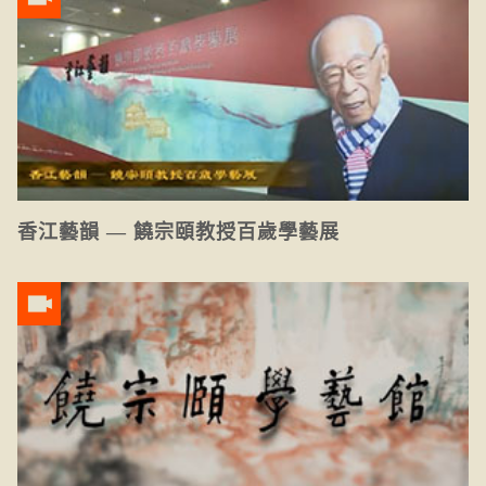
香江藝韻 — 饒宗頤教授百歲學藝展