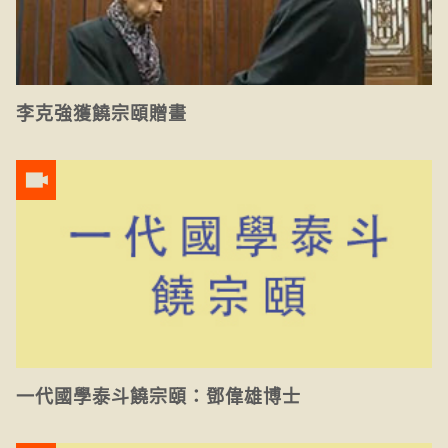
李克強獲饒宗頤贈畫
一代國學泰斗饒宗頤：鄧偉雄博士