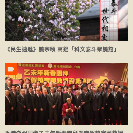
《民生速遞》饒宗頤 高錕「科文泰斗聚饒館」