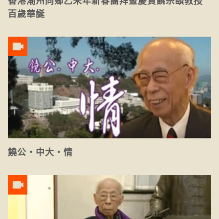
香港潮州同鄉乙未年新春團拜暨慶賀饒宗頤教授
百歲華誕
饒公‧中大‧情