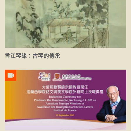
香江琴緣：古琴的傳承