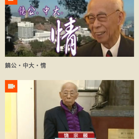
饒公‧中大‧情