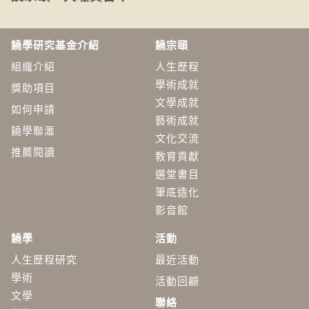
饒學研究基金介紹
饒宗頤
組織介紹
人生歷程
學術成就
獎助項目
文學成就
如何申請
藝術成就
饒學聯滙
文化交流
推薦閱讀
教育貢獻
選堂書目
筆底造化
影音館
饒學
活動
人生歷程研究
最近活動
學術
活動回顧
​文學
聯絡