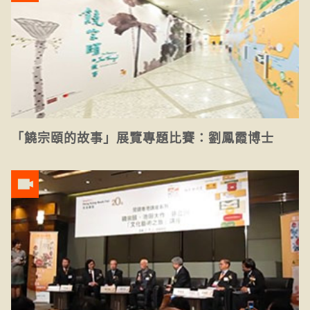
「饒宗頤的故事」展覽專題比賽：劉鳳霞博士