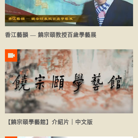
香江藝韻 — 饒宗頤教授百歲學藝展
【饒宗頤學藝館】介紹片｜中文版