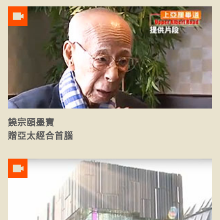
饒宗頤墨寶
贈亞太經合首腦