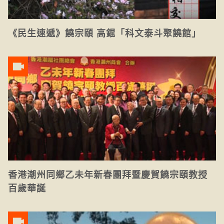
《民生速遞》饒宗頤 高錕「科文泰斗聚饒館」
香港潮州同鄉乙未年新春團拜暨慶賀饒宗頤教授
百歲華誕