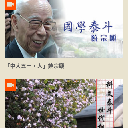
「中大五十‧人」饒宗頤