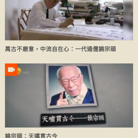
萬古不磨意，中流自在心：一代通儒饒宗頤
饒宗頤：天嘯貫古今