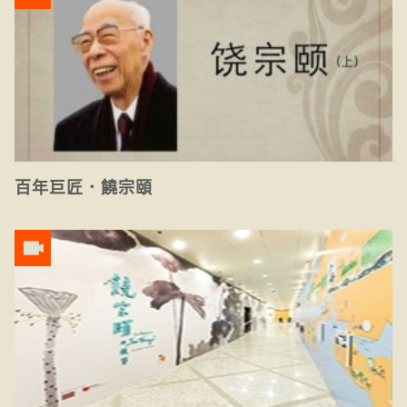
百年巨匠．饒宗頤