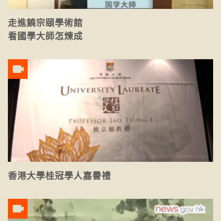
走進饒宗頤學術館
看國學大師怎煉成
香港大學桂冠學人嘉譽禮