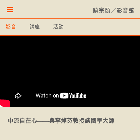
饒宗頤／影音館
影音
講座
活動
中流自在心——與李焯芬教授談國學大師