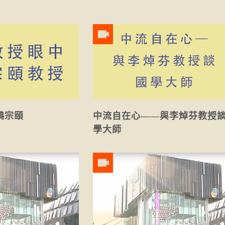
饒宗頤
中流自在心——與李焯芬教授
學大師