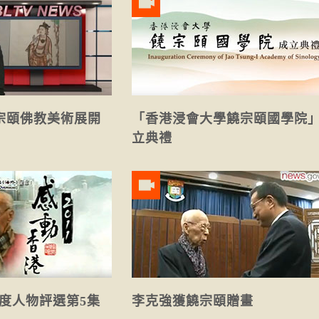
宗頤佛教美術展開
「香港浸會大學饒宗頤國學院
立典禮
年度人物評選第5集
李克強獲饒宗頤贈畫