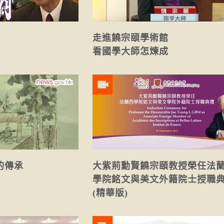
走進饒宗頤學術館
看國學大師怎煉成
的傳承
大紫荊勳賢饒宗頤教授榮任法
學院銘文與美文外籍院士授職
(精華版)