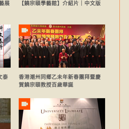
藝展
【饒宗頤學藝館】介紹片｜中文版
文泰
香港潮州同鄉乙未年新春團拜暨慶
賀饒宗頤教授百歲華誕