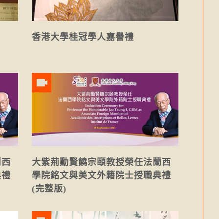
香港大學桂冠學人嘉譽禮
蘭西
大紫荊勳賢饒宗頤教授榮任法蘭西
典禮
學院銘文與美文外籍院士授職典禮
(完整版)