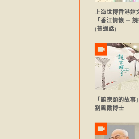
上海世博香港館
「香江情懷 ─ 
(普通話)
「饒宗頤的故事
劉鳳霞博士