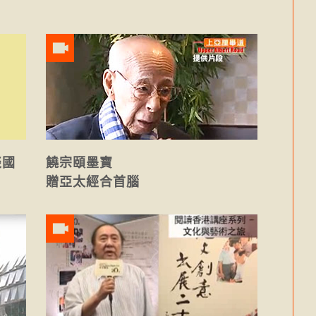
談國
饒宗頤墨寶
贈亞太經合首腦