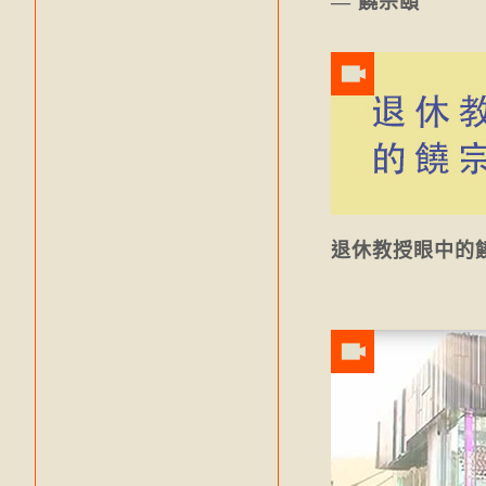
— 饒宗頤
退休教授眼中的