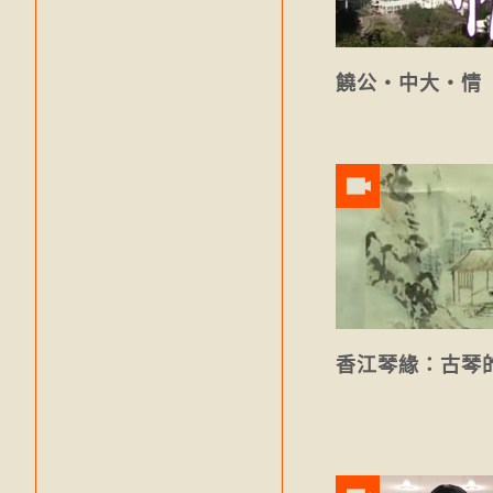
饒公‧中大‧情
香江琴緣：古琴