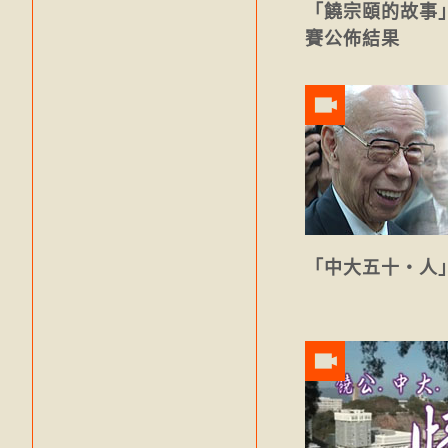
「饒宗頤的故事
賽公佈結果
「中大五十‧人