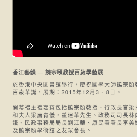
香江藝韻 — 饒宗頤教授百歲學藝展
於香港中央圖書館舉行，慶祝國學大師饒宗頤
百歲華誕，展期：2015年12月3 - 8日。
開幕禮主禮嘉賓包括饒宗頤教授、行政長官梁
和夫人梁唐青儀，董建華先生、政務司司長林
娥、民政事務局局長劉江華、康民署署長李美
及饒宗頤學術館之友眾會長。