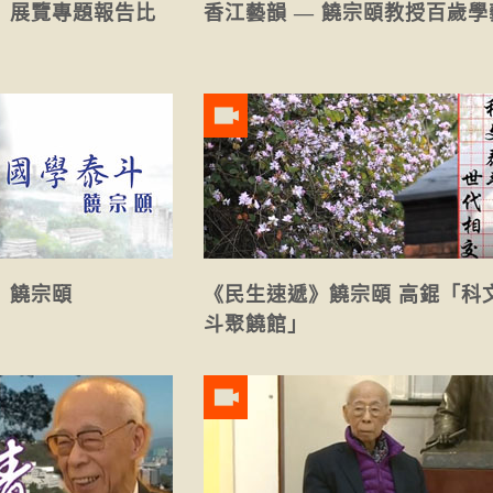
」展覽專題報告比
香江藝韻 — 饒宗頤教授百歲學
」饒宗頤
《民生速遞》饒宗頤 高錕「科
斗聚饒館」