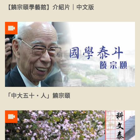
【饒宗頤學藝館】介紹片｜中文版
「中大五十‧人」饒宗頤