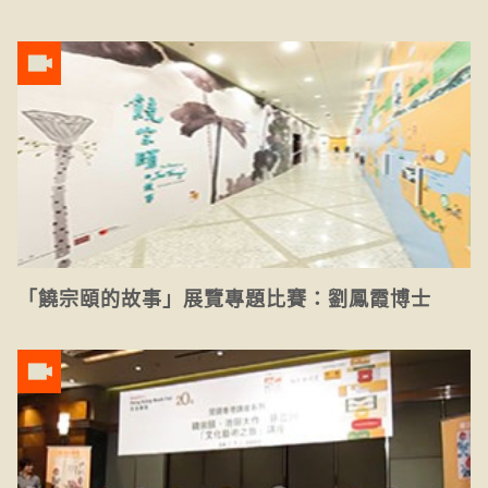
「饒宗頤的故事」展覽專題比賽：劉鳳霞博士