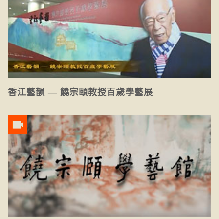
香江藝韻 — 饒宗頤教授百歲學藝展