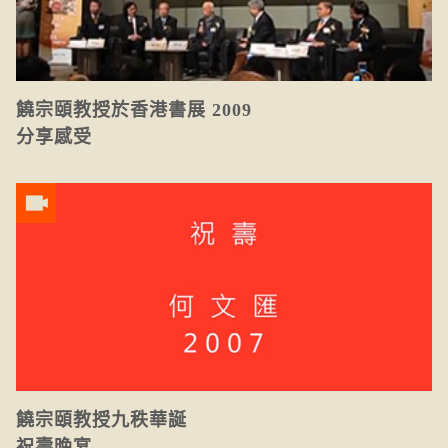
饒宗頤教授於香港書展 2009
分享感受
饒宗頤教授九秩華誕
祝壽晚宴