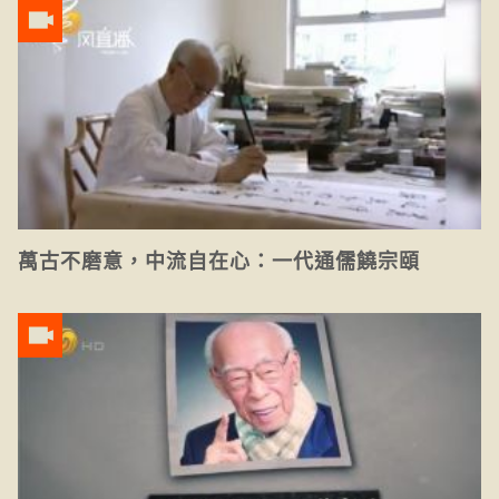
萬古不磨意，中流自在心：一代通儒饒宗頤