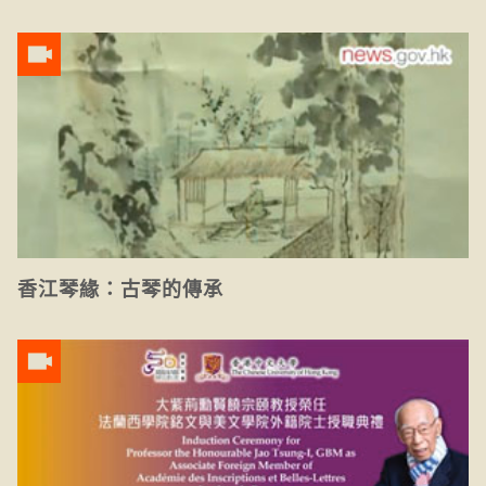
香江琴緣：古琴的傳承