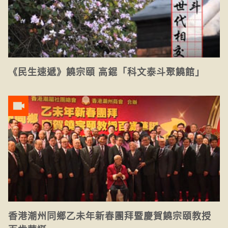
《民生速遞》饒宗頤 高錕「科文泰斗聚饒館」
香港潮州同鄉乙未年新春團拜暨慶賀饒宗頤教授