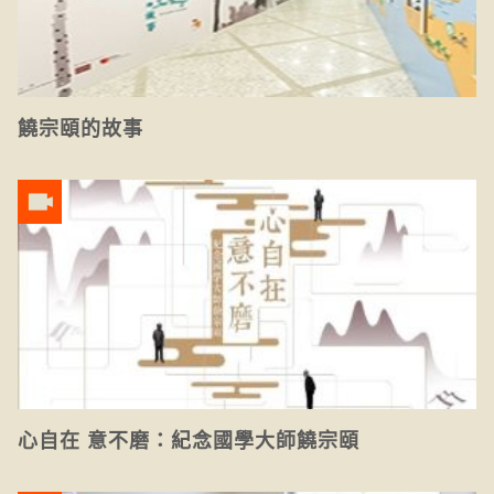
饒宗頤的故事
心自在 意不磨：紀念國學大師饒宗頤