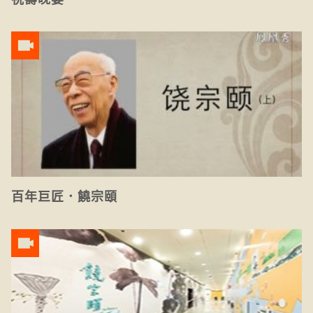
百年巨匠．饒宗頤