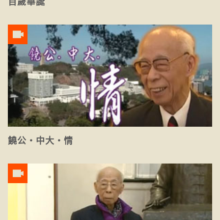
百歲華誕
饒公‧中大‧情