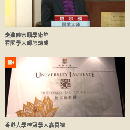
走進饒宗頤學術館
看國學大師怎煉成
香港大學桂冠學人嘉譽禮