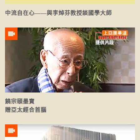
中流自在心——與李焯芬教授談國學大師
饒宗頤墨寶
贈亞太經合首腦